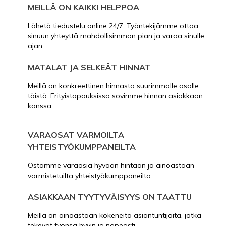
MEILLÄ ON KAIKKI HELPPOA
Lähetä tiedustelu online 24/7. Työntekijämme ottaa
sinuun yhteyttä mahdollisimman pian ja varaa sinulle
ajan.
MATALAT JA SELKEÄT HINNAT
Meillä on konkreettinen hinnasto suurimmalle osalle
töistä. Erityistapauksissa sovimme hinnan asiakkaan
kanssa.
VARAOSAT VARMOILTA
YHTEISTYÖKUMPPANEILTA
Ostamme varaosia hyvään hintaan ja ainoastaan
varmistetuilta yhteistyökumppaneilta.
ASIAKKAAN TYYTYVÄISYYS ON TAATTU
Meillä on ainoastaan kokeneita asiantuntijoita, jotka
tekevät työnsä hyvin ja nopeasti.