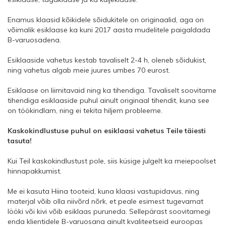
Enamus klaasid kõikidele sõidukitele on originaalid, aga on
võimalik esiklaase ka kuni 2017 aasta mudelitele paigaldada
B-varuosadena.
Esiklaaside vahetus kestab tavaliselt 2-4 h, oleneb sõidukist,
ning vahetus algab meie juures umbes 70 eurost.
Esiklaase on liimitavaid ning ka tihendiga. Tavaliselt soovitame
tihendiga esiklaaside puhul ainult originaal tihendit, kuna see
on töökindlam, ning ei tekita hiljem probleeme.
Kaskokindlustuse puhul on esiklaasi vahetus Teile täiesti
tasuta!
Kui Teil kaskokindlustust pole, siis küsige julgelt ka meiepoolset
hinnapakkumist.
Me ei kasuta Hiina tooteid, kuna klaasi vastupidavus, ning
materjal võib olla niivõrd nõrk, et peale esimest tugevamat
lööki või kivi võib esiklaas puruneda. Sellepärast soovitamegi
enda klientidele B-varuosana ainult kvaliteetseid euroopas