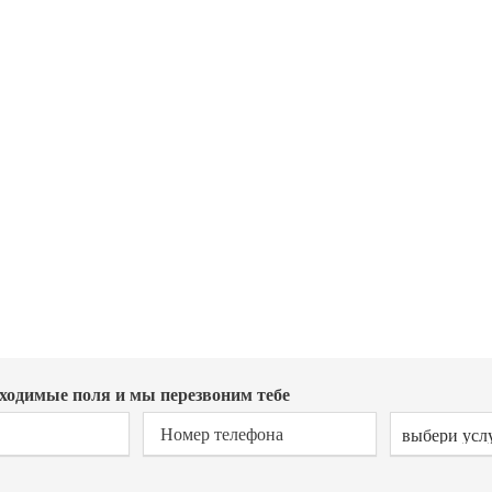
ллинн Ласна
И ВАШЕМУ АВТО НУЖЕН РЕМОНТ, ОБРАЩАЙТ
ходимые поля и мы перезвоним тебе