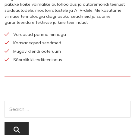
pakuke kõike võimalike autohooldus ja autoremondi teenust
sõiduautodele, mootorratastele ja ATV-dele. Me kasutame
viimase tehnoloogia diagnostika seadmeid ja saame
garanteerida effektiivse ja kiire teenindust.
Varuosad parima hinnaga
Kaasaaegsed seadmed
Mugav kliendi ooteruum
Sõbralik klienditeenindus