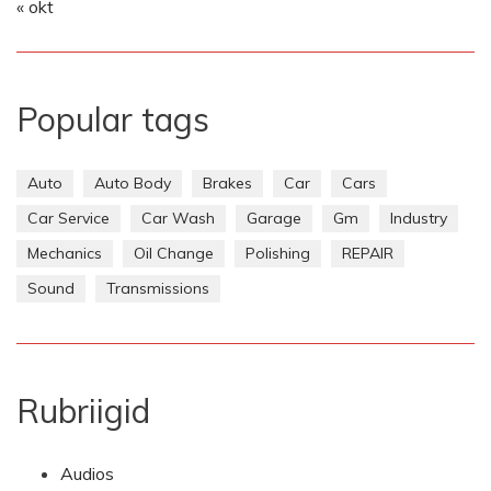
« okt
Popular tags
Auto
Auto Body
Brakes
Car
Cars
Car Service
Car Wash
Garage
Gm
Industry
Mechanics
Oil Change
Polishing
REPAIR
Sound
Transmissions
Rubriigid
Audios